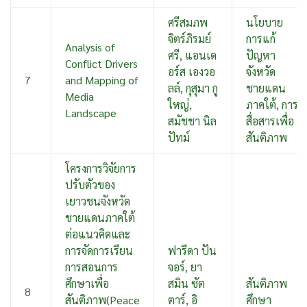
ศรีสมภพ
นโยบาย
จิตร์ภิรมย์
การแก้
Analysis of
ศรี
,
แอนเด
ปัญหา
Conflict Drivers
อร์ส เองวอ
จังหวัด
7
and Mapping of
ลล์
,
กุสุมา กู
ชายแดน
Media
ใหญ่
,
ภาคใต้
,
การ
Landscape
สมัชชา นิล
สื่อสารเพื่อ
ปัทม์
สันติภาพ
โครงการวิจัยการ
ปรับตัวของ
เยาวชนจังหวัด
ชายแดนภาคใต้
ต่อแนวคิดและ
การจัดการเรียน
ฟารีดา ปัน
การสอนการ
จอร์
,
ยา
ศึกษาเพื่อ
สมิน ซัต
สันติภาพ
8
สันติภาพ(Peace
ตาร์
,
อิ
ศึกษา