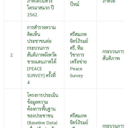
ภาคใต้ในห้วง
ภาคใต้
ปัทม์
ไตรมาสแรก ปี
2562
การสำรวจความ
คิดเห็น
ศรีสมภพ
ประชาชนต่อ
จิตร์ภิรมย์
กระบวนการ
ศรี
,
ทีม
กระบวนการ
2
สันติภาพจังหวัด
วิชาการ
สันติภาพ
ชายแดนภาคใต้
เครือข่าย
[PEACE
Peace
SURVEY] ครั้งที่
Survey
4
โครงการประเมิน
ข้อมูลความ
ต้องการพื้นฐาน
ของประชาชน
ศรีสมภพ
(Baseline Data)
จิตร์ภิรมย์
กระบวนการ