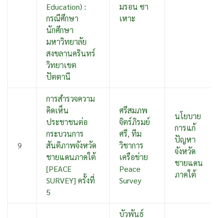
Education) :
มรอน ซา
กรณีศึกษา
เหาะ
นักศึกษา
มหาวิทยาลัย
สงขลานครินทร์
วิทยาเขต
ปัตตานี
การสำรวจความ
คิดเห็น
ศรีสมภพ
นโยบาย
ประชาชนต่อ
จิตร์ภิรมย์
การแก้
กระบวนการ
ศรี
,
ทีม
ปัญหา
9
สันติภาพจังหวัด
วิชาการ
จังหวัด
ชายแดนภาคใต้
เครือข่าย
ชายแดน
[PEACE
Peace
ภาคใต้
SURVEY] ครั้งที่
Survey
5
บัวพันธ์