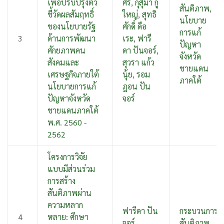
เพื่อปรับปรุงตัว
ศรี
,
กุสุมา กู
สันติภาพ
,
ชี้วัดผลสัมฤทธิ์
ใหญ่
,
สุทธิ
นโยบาย
ของนโยบายรัฐ
ศักดิ์ ดือ
การแก้
3
ด้านการพัฒนา
เระ
,
ฟารี
ปัญหา
ศักยภาพคน
ดา ปันจอร์
,
จังหวัด
สังคมและ
สุวรา แก้ว
ชายแดน
เศรษฐกิจภายใต้
นุ้ย
,
รอม
ภาคใต้
นโยบายการแก้
ฎอน ปัน
ปัญหาจังหวัด
จอร์
ชายแดนภาคใต้
พ.ศ. 2560 -
2562
โครงการวิจัย
แบบมีส่วนร่วม
การสร้าง
สันติภาพผ่าน
ความหลาก
ฟารีดา ปัน
กระบวนการ
4
หลาย: ศึกษา
จอร์
สันติภาพ