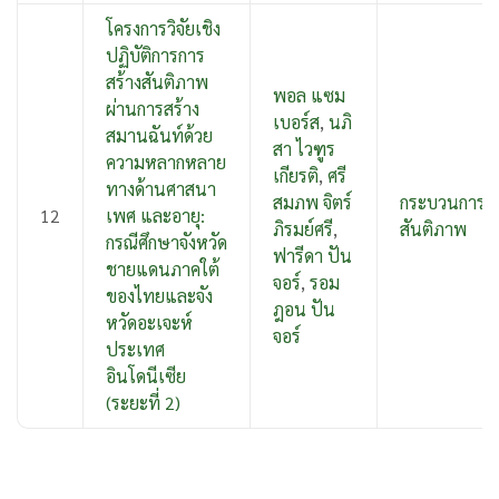
โครงการวิจัยเชิง
ปฏิบัติการการ
สร้างสันติภาพ
พอล แซม
ผ่านการสร้าง
เบอร์ส
,
นภิ
สมานฉันท์ด้วย
สา ไวฑูร
ความหลากหลาย
เกียรติ
,
ศรี
ทางด้านศาสนา
สมภพ จิตร์
กระบวนการ
12
เพศ และอายุ:
ภิรมย์ศรี
,
สันติภาพ
กรณีศึกษาจังหวัด
ฟารีดา ปัน
ชายแดนภาคใต้
จอร์
,
รอม
ของไทยและจัง
ฎอน ปัน
หวัดอะเจะห์
จอร์
ประเทศ
อินโดนีเซีย
(ระยะที่ 2)