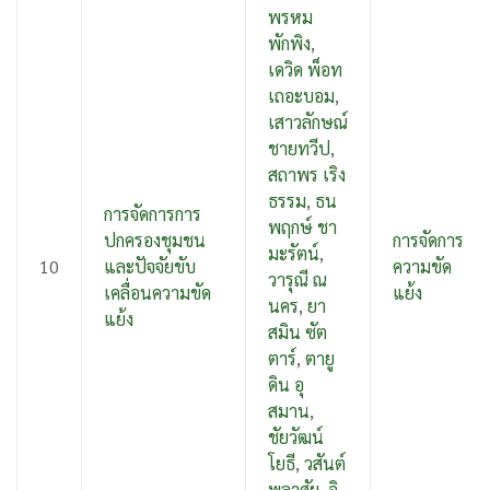
พรหม
พักพิง
,
เดวิด พ็อท
เถอะบอม
,
เสาวลักษณ์
ชายทวีป
,
สถาพร เริง
ธรรม
,
ธน
การจัดการการ
พฤกษ์ ชา
ปกครองชุมชน
การจัดการ
มะรัตน์
,
10
และปัจจัยขับ
ความขัด
วารุณี ณ
เคลื่อนความขัด
แย้ง
นคร
,
ยา
แย้ง
สมิน ซัต
ตาร์
,
ตายู
ดิน อุ
สมาน
,
ชัยวัฒน์
โยธี
,
วสันต์
พลาศัย
,
อิ