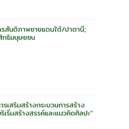
รสันติภาพชายแดนใต้/ปาตานี;
สิทธิมนุษยชน
“การเสริมสร้างกระบวนการสร้าง
เริ่มสร้างสรรค์และแนวคิดศิลปะ”