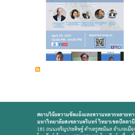
สถานวิจัยความขัดแย้งและความหลากหลายทา
มหาวิทยาลัยสงขลานครินทร์ วิทยาเขตปัตตานี
181 ถนนเจริญประดิษฐ์ ตำบลรูสะมิแล อำเภอเมือง