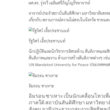
ผศ.ดร. รุ่งรวี เฉลิมศรีภิญโญรัชอาจารย์
อาจารย์ประจำสถาบันสันติศึกษา มหาวิทยาลัยสงขลา
เกี่ยวกับ สถานการณ์ความไม่สงบในจังหวัด ชายแด
รัฐวิศว์ เอื้อประชานนท์
นักปฏิบัติและนักวิชาการอิสระด้าน สันติภาพและสิท
สันติภาพและงาน ด้านการสร้างสันติภาพต่างๆ เช่น 
UN Mandated University for Peace ประเทศคอส
อิมรอน ซาเหาะ
อิมรอน
ซาเหาะ
เป็นนักเคลื่อนไหวเพื
ภาคใต้
สถาบันสันติศึกษา
มหาวิทยาล
สังคม
อาทิ
ประธานกลุ่มงานสิทธิพล