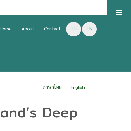
D
U
Home
About
Contact
TH
EN
LISH
ภาษาไทย
English
land’s Deep