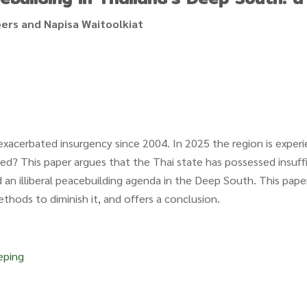
ers and Napisa Waitoolkiat
acerbated insurgency since 2004. In 2025 the region is experie
ed? This paper argues that the Thai state has possessed insuffic
d an illiberal peacebuilding agenda in the Deep South. This pap
thods to diminish it, and offers a conclusion.
eping