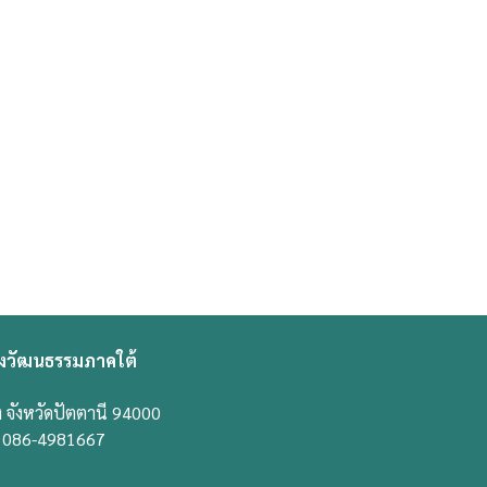
งวัฒนธรรมภาคใต้
 จังหวัดปัตตานี 94000
ี่ 086-4981667