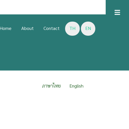
D
U
Home
About
Contact
TH
EN
LISH
ภาษาไทย
English